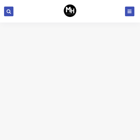
إتهامات لقوقل بدفع الملايين لشركات مختلفة لعدم إطلاق متاجر تطبيقات منافسة لقوقل بلاي
سامسونج ستطلق تحديثات اندرويد بشكل اسرع لأجهزتها الذكية 2023
5 برامج رهيبة لاجهزة الماك
تطبيقات وألعاب للآيفون الآيباد مجانا لوقت محدود
ملخص أزمة إيلون ماسك وموظفي تويتر - هل ستُغلق المنصة؟