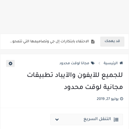
بحضور فاق ال ٣١ ألف زائر فعالية بلاك هات الأكبر عالميًا في مجال أمن السيبراني عام ٢٠٢٢
منصة "المطار" السعودية للسفر تتعاون مع Snap لمكافأة المشجعين خلال بطولة كأس العالم FIFA
رحّبوا بالشتاء بثقة وحافظوا على دفء منازلكم مع مجموعة مكيفات إل جي المتميزة
قد يهمك
الاحتفاء بابتكارات إل جي وتصاميمها التي تتمحور حول تلبية احتياجات المستخدم في حفل جوائز التصميم المتميز آيديا 2022
مطورو الواقع المعزز في المنطقة يدعون مستخدمي Snapchat للاحتفال بموسم مباريات كرة القدم عبر عدسات خاصة ومميزة
الرئيسية
مجانا لوقت محدود
للجميع للآيفون والآيباد تطبيقات
مجانية لوقت محدود
يوليو 27, 2019
التنقل السريع