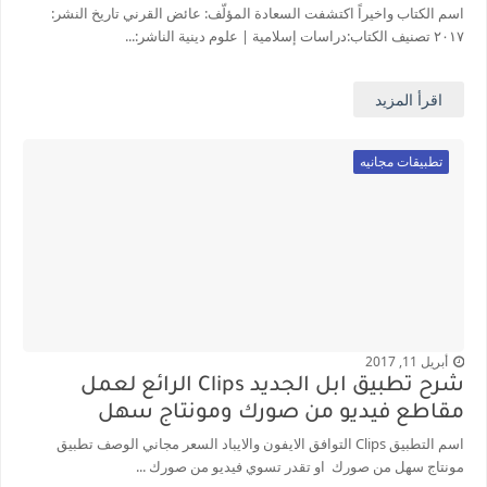
اسم الكتاب واخيراً اكتشفت السعادة المؤلّف: عائض القرني تاريخ النشر:
٢٠١٧ تصنيف الكتاب:دراسات إسلامية | علوم دينية الناشر:...
اقرأ المزيد
تطبيقات مجانيه
أبريل 11, 2017
شرح تطبيق ابل الجديد Clips الرائع لعمل
مقاطع فيديو من صورك ومونتاج سهل
اسم التطبيق Clips التوافق الايفون والايباد السعر مجاني الوصف تطبيق
مونتاج سهل من صورك او تقدر تسوي فيديو من صورك ...