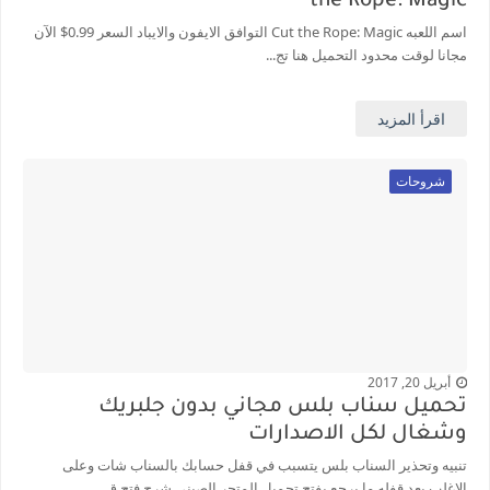
the Rope: Magic
اسم اللعبه Cut the Rope: Magic التوافق الايفون والايباد السعر 0.99$ الآن
مجانا لوقت محدود التحميل هنا تج...
اقرأ المزيد
شروحات
أبريل 20, 2017
تحميل سناب بلس مجاني بدون جلبريك
وشغال لكل الاصدارات
تنبيه وتحذير السناب بلس يتسبب في قفل حسابك بالسناب شات وعلى
الاغلب بعد قفله ما يرجع يفتح تحميل المتجر الصيني شرح فتح ق...