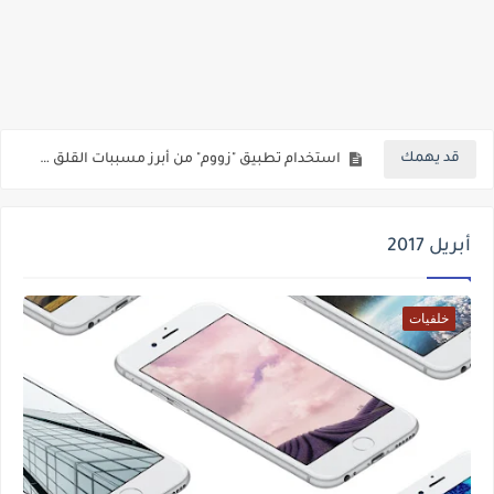
أكبر مورد لـ"آبل" يكشف عن موقفها من تصنيع سيارة كهربائية
"ويكيميديا" تنشئ خدمة مدفوعة للشركات التى تعتمد على "ويكيبديا"
"هواوى" تلجأ للقضاء الأمريكى لإزالتها من قائمة التهديدات الوطنية للجنة الاتصالات
قد يهمك
استخدام تطبيق "زووم" من أبرز مسببات القلق والتوتر خلال أزمة كورونا
10آلاف عامل الآن جزء من قطاع فيس بوك للواقع الافتراضى والمعزز AR / VR
أبريل 2017
خلفيات