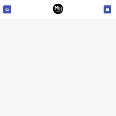
أفضل تطبيق لإضافة توقيعك على الملفات في هاتفك
يوقف واتساب دعمه رسمياً لآيفون القديم
تكشف التسريبات عن مفاجآت "آيباد برو" المرتقبة
تختبر مايكروسوفت ميزة تجعل حاسوبك الشخصي "منصة ألعاب"
سياسة جديدة لحماية خصوصية الأطفال والمراهقين في إنستغرام