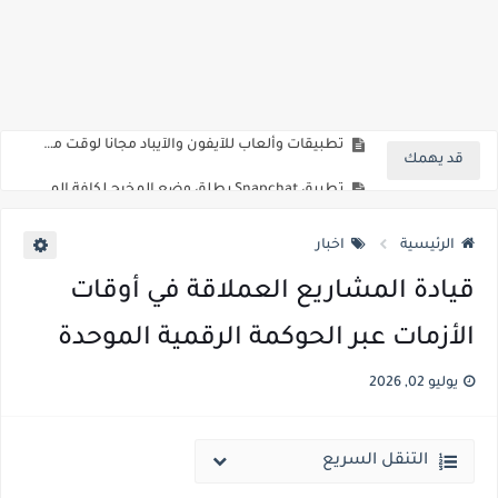
تطبيقات وألعاب للآيفون والآيباد مجانا لوقت محدود
شاومي تتبنى نهجاً ذكياً يعتمد على تلبية تطلعات المستهلكين بالمملكة
تطبيقات وألعاب للآيفون والآيباد مجانا لوقت محدود
قد يهمك
تطبيق Snapchat يطلق وضع المخرج لكافة المستخدمين حول العالم
آبل تعلن عن نتائجها المالية للربع الرابع من السنة المالية 2022
الرئيسية
اخبار
قيادة المشاريع العملاقة في أوقات
الأزمات عبر الحوكمة الرقمية الموحدة
يوليو 02, 2026
التنقل السريع