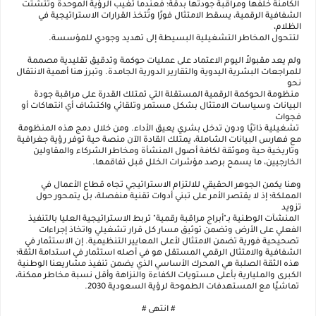
الكامنة خلفها ومراقبة جودتها بدقة؛ فعندما تغيب الرؤية الموحدة وتتشتت
الشفافية الرقمية، يسقط الامتثال فورًا وتُتخذ القرارات الاستراتيجية في
الظلام،
لتتحول المخاطر التشغيلية البسيطة إلى تهديد وجودي للمؤسسة.
ولم يعد مقبولاً اليوم الاعتماد على عمليات حوكمة وتدقيق تقليدية مصممة
للمراجعات البشرية اليدوية والتقارير الدورية الجامدة. وتبرز هنا أهمية الانتقال
نحو
منظومة الحوكمة الرقمية المستقلة التي تمتلك القدرة على مراقبة جودة
البيانات وسياسات الامتثال بشكل مستمر وتلقائي واكتشاف أي انتهاكات أو
فجوات
تشغيلية ذاتيًا ودون تدخل بشري يعيق الأداء. ومن خلال دمج هذه المنظومة
مع فهارس البيانات الشاملة، يمتلك القادة الآن منصة حية توفر رؤية جغرافية
وتاريخية حية وموثقة لكافة أصول المنشأة ومخاطر الشركاء والمقاولين
الخارجيين، ما يسمح برصد مؤشرات الخلل قبل تفاقمها.
وهنا يكمن الجوهر الحقيقي للالتزام الاستراتيجي تجاه قطاع الأعمال في
المملكة؛ إذ لا يقتصر الأمر على تبني أدوات تقنية منفصلة، بل يتمحور حول
تزويد
المنشآت الوطنية بـ"أبراج مراقبة رقمية" تربط الاستراتيجية العليا بالتنفيذ
الفعلي على الأرض وتضمن توثيق مسار كل قرار تشغيلي واتخاذ إجراءات
تصحيحية فورية تضمن الامتثال لأعلى المعايير التنظيمية. إن الاستثمار في
الشفافية والامتثال الرقمي المستقل هو في أصله استثمار في استدامة الثقة؛
هذه الثقة الصلبة هي المحرك الأساسي الذي يضمن تنفيذ مشاريعنا الوطنية
الكبرى والمليارية بأعلى مستويات الكفاءة والنزاهة وأقل نسبة مخاطر ممكنة،
تماشيًا مع المستهدفات الطموحة لرؤية السعودية 2030.
#
انتهى
#