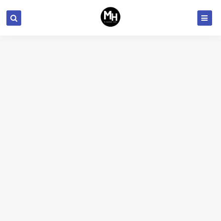
تحتفي شركة HONOR بالذكرى السنوية الثانية بعروض رائعة وهدايا مجانية
تراجع سوق أجهزة الكمبيوتر يدفع شركة إنتل بتسريح الموظفين لخفض الإنفاق
قوقل تطلق تحديث هام لمتصفح كروم لتصحيح ثغرة من نوع Zero-day
آبل قد تأجل إطلاق أجهزة MacBook Pro بمعالجات M2‌ حتى العام المقبل
سلسلة هواتف HUAWEI nova 10 Series تحقق نسبة نموّ 220%