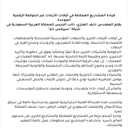
قيادة المشاريع العملاقة في أوقات الأزمات عبر الحوكمة الرقمية
الموحدة
بقلم المهندس نايف العنزي، نائب الرئيس للمملكة العربية السعودية في
شركة "سيرفس ناو"
في أوقات الأزمات الكبرى والتحولات المؤسسية المتسارعة والمنعطفات
الاقتصادية الحاسمة، يواجه القادة التنفيذيون والرؤساء وصناع القرار في
الجهات
الحكومية والشركات الكبرى عدوًا خفيًا وغامضًا يفوق في خطورته وتأثيره
التدميري حجم وطبيعة الأزمة الخارجية نفسها: إنه "المنطقة العمياء في
العمليات". إن غياب الرؤية الشاملة والموحدة للبيانات وتشتت مؤشرات
الأداء وعدم وضوح المخاطر والتهديدات التشغيلية والقانونية المرتبطة
بالموردين
والشركاء والجهات الخارجية والاعتماد على التقارير اليدوية والمجزأة؛ كلها
عوامل تضافرية خطيرة تؤدي حتمًا إلى تحويل الأزمات والخلل التشغيلي
البسيط
والعابر إلى أزمات حادة وتهديدات وجودية تعصف باستقرار المؤسسات
وسمعتها الاستثمارية.
وتكتسب هذه المسألة أهمية استراتيجية قصوى وحساسية بالغة في سياق
بيئة الأعمال والاقتصاد السعودي في الوقت الراهن؛ حيث تشهد المملكة
تنفيذ
وإدارة أضخم حزمة من المشاريع العملاقة والمشاريع الكبرى على مستوى
العالم بأسره. وتدار هذه المشاريع عبر منظومات عمل بالغة التعقيد
والتشابك،