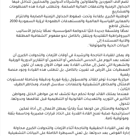
تضم آلاف الموردين والمقاولين والشركاء الدوليين والمحليين تتداخل فيها
الجداول الزمنية والتدفقات المالية الضخمة. وتتطلب قيادة هذه المنظومات
والمشاريع
الوطنية الكبرى بكفاءة وتحت ضغوط الجداول الزمنية الصارمة والالتزام
بالمعايير القياسية العالمية والمستهدفات الطموحة لرؤية السعودية 2030
بشكل قاطع
نمطًا وفلسفة جديدة كليًا للحوكمة المؤسسية؛ نمطًا يتجاوز الأساليب
البيروقراطية التقليدية وينتقل بالكامل نحو مفهوم "الشفافية المطلقة
والآنية المستندة إلى
البيانات الحية والموثوقة".
ولا يمكن للقيادة الناجحة والرشيدة في أوقات الأزمات والتحولات الكبرى أن
تعتمد بعد اليوم على الحدس الشخصي أو التخمين أو التقارير الدورية الورقية
والشهرية التي تصل إلى مكاتب القادة بعد فوات الأوان وبعد أن تكون
المعطيات على الأرض قد تغيرت بالكامل، بل تتطلب هذه القيادة وجود منصة
رقمية
مركزية موحدة توفر للقائد والمسؤول رؤية فورية ودقيقة وشاملة لمستويات
الامتثال والمخاطر التشغيلية واعتمادات سلاسل الإمداد ومخاطر الطرف
الثالث ؛
فعندما يمتلك القائد لوحة تحكم حية تكشف له عن مواطن الخلل ومواطن
التأخير في التوريد والتهديدات القانونية أو التنظيمية قبل تفاقمها وحدوثها،
تتحول
الحوكمة والامتثال من كونها عبئًا رقابيًا يعطل الأعمال، إلى أداة تمكين
استراتيجية صلبة تمنح القادة القدرة على اتخاذ قرارات مصيرية وحاسمة بثقة
وموثوقية تامة.
ولا تعني القيادة الحقيقية والناجحة أثناء الأزمات والتحولات الكبرى محاولة
إدارة الفوضى بعد حدوثها، بل تعني السيطرة الكاملة على البيانات التشغيلية